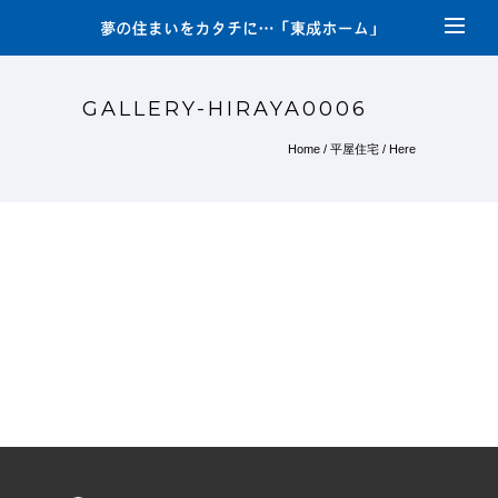
GALLERY-HIRAYA0006
Home
/
平屋住宅
/ Here